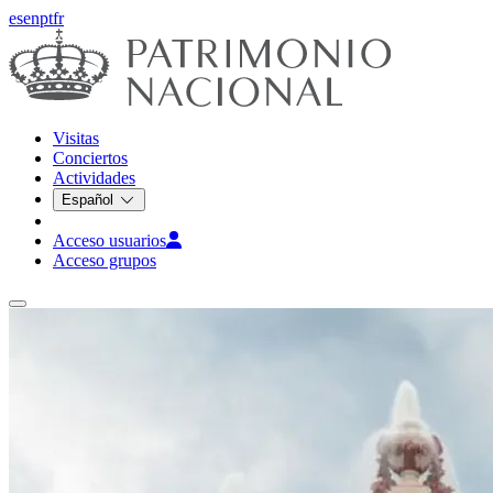
es
en
pt
fr
Visitas
Conciertos
Actividades
Español
Acceso usuarios
Acceso grupos