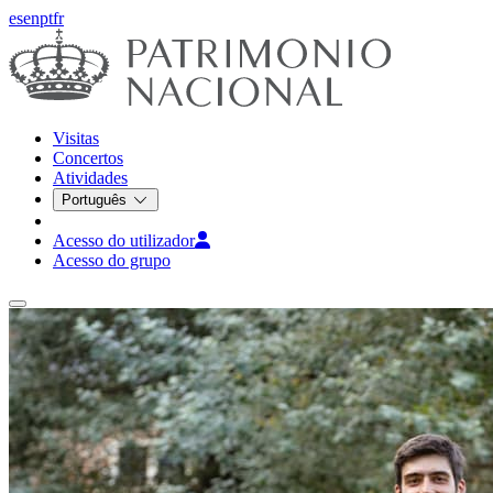
es
en
pt
fr
Visitas
Concertos
Atividades
Português
Acesso do utilizador
Acesso do grupo