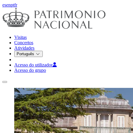
es
en
pt
fr
Visitas
Concertos
Atividades
Português
Acesso do utilizador
Acesso do grupo