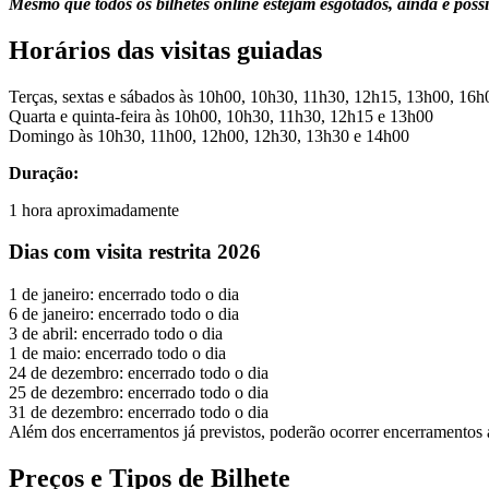
Mesmo que todos os bilhetes online estejam esgotados, ainda é possíve
Horários das visitas guiadas
Terças, sextas e sábados às 10h00, 10h30, 11h30, 12h15, 13h00, 16
Quarta e quinta-feira às 10h00, 10h30, 11h30, 12h15 e 13h00
Domingo às 10h30, 11h00, 12h00, 12h30, 13h30 e 14h00
Duração:
1 hora aproximadamente
Dias com visita restrita 2026
1 de janeiro: encerrado todo o dia
6 de janeiro: encerrado todo o dia
3 de abril: encerrado todo o dia
1 de maio: encerrado todo o dia
24 de dezembro: encerrado todo o dia
25 de dezembro: encerrado todo o dia
31 de dezembro: encerrado todo o dia
Além dos encerramentos já previstos, poderão ocorrer encerramentos a
Preços e Tipos de Bilhete