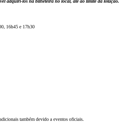
l adquiri-los na bilheteira no local, até ao limite da lotação.
h00, 16h45 e 17h30
dicionais também devido a eventos oficiais.