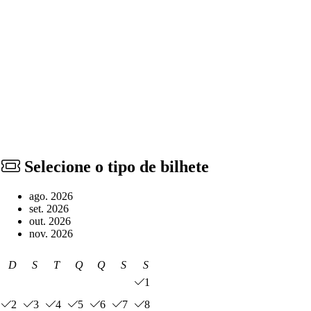
Selecione o tipo de bilhete
ago. 2026
set. 2026
out. 2026
nov. 2026
D
S
T
Q
Q
S
S
1
2
3
4
5
6
7
8