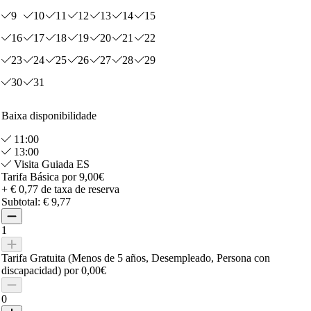
9
10
11
12
13
14
15
16
17
18
19
20
21
22
23
24
25
26
27
28
29
30
31
Baixa disponibilidade
11:00
13:00
Visita Guiada ES
Tarifa Básica por 9,00€
+ € 0,77 de taxa de reserva
Subtotal:
€ 9,77
1
Tarifa Gratuita (Menos de 5 años, Desempleado, Persona con
discapacidad) por 0,00€
0