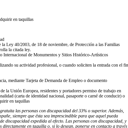
dquirir en taquillas
dad
 la Ley 40/2003, de 18 de noviembre, de Protección a las Familias
la la citada ley.
Internacional de Monumentos y Sitios Histórico-Artísticos
zando su actividad profesional, o cuando soliciten la entrada con el fi
stancia, mediante Tarjeta de Demanda de Empleo o documento
 de la Unión Europea, residentes y portadores permiso de trabajo en
alidad (carta de identidad nacional, pasaporte o carné de conducir) o
irir en taquillas
ratuita las personas con discapacidad del 33% o superior. Además,
mpañe, siempre que ésta sea imprescindible para que aquel pueda
ión de discapacidad expedida al efecto. Las personas con discapacidad, y
directamente en taquilla o, si lo desean, ponerse en contacto a través