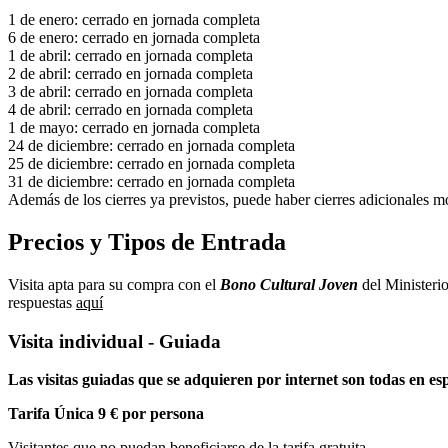
1 de enero: cerrado en jornada completa
6 de enero: cerrado en jornada completa
1 de abril: cerrado en jornada completa
2 de abril: cerrado en jornada completa
3 de abril: cerrado en jornada completa
4 de abril: cerrado en jornada completa
1 de mayo: cerrado en jornada completa
24 de diciembre: cerrado en jornada completa
25 de diciembre: cerrado en jornada completa
31 de diciembre: cerrado en jornada completa
Además de los cierres ya previstos, puede haber cierres adicionales mo
Precios y Tipos de Entrada
Visita apta para su compra con el
Bono Cultural Joven
del Ministerio
respuestas
aquí
Visita individual - Guiada
Las visitas guiadas que se adquieren por internet son todas en es
Tarifa Única 9 € por persona
Visitantes que no puedan beneficiarse de la tarifa gratuita.