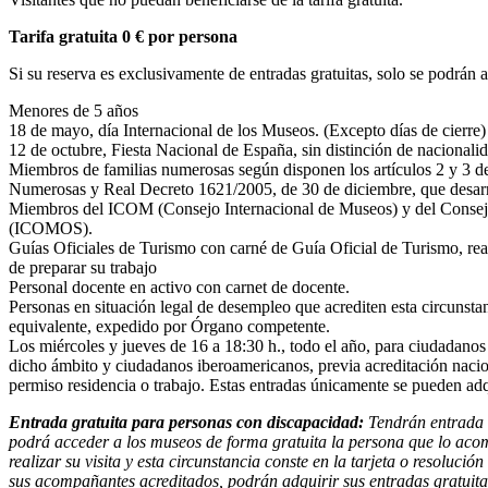
Tarifa gratuita 0 € por persona
Si su reserva es exclusivamente de entradas gratuitas, solo se podrán a
Menores de 5 años
18 de mayo, día Internacional de los Museos. (Excepto días de cierre)
12 de octubre, Fiesta Nacional de España, sin distinción de nacionali
Miembros de familias numerosas según disponen los artículos 2 y 3 de
Numerosas y Real Decreto 1621/2005, de 30 de diciembre, que desarrol
Miembros del ICOM (Consejo Internacional de Museos) y del Consejo 
(ICOMOS).
Guías Oficiales de Turismo con carné de Guía Oficial de Turismo, reali
de preparar su trabajo
Personal docente en activo con carnet de docente.
Personas en situación legal de desempleo que acrediten esta circun
equivalente, expedido por Órgano competente.
Los miércoles y jueves de 16 a 18:30 h., todo el año, para ciudadanos
dicho ámbito y ciudadanos iberoamericanos, previa acreditación nacion
permiso residencia o trabajo. Estas entradas únicamente se pueden adqu
Entrada gratuita para personas con discapacidad:
Tendrán entrada g
podrá acceder a los museos de forma gratuita la persona que lo aco
realizar su visita y esta circunstancia conste en la tarjeta o resoluc
sus acompañantes acreditados, podrán adquirir sus entradas gratuitas 