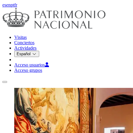
es
en
pt
fr
Visitas
Conciertos
Actividades
Español
Acceso usuarios
Acceso grupos