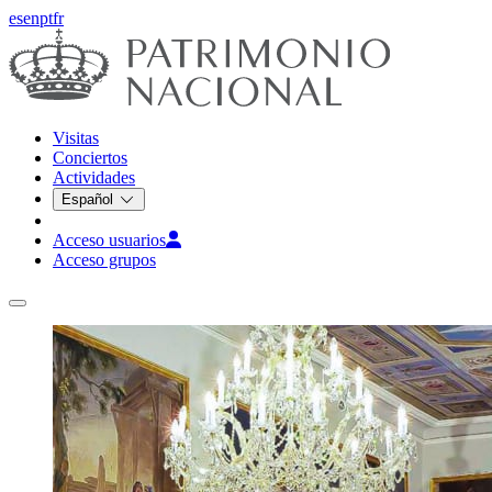
es
en
pt
fr
Visitas
Conciertos
Actividades
Español
Acceso usuarios
Acceso grupos