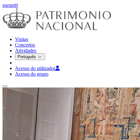
es
en
pt
fr
Visitas
Concertos
Atividades
Português
Acesso do utilizador
Acesso do grupo