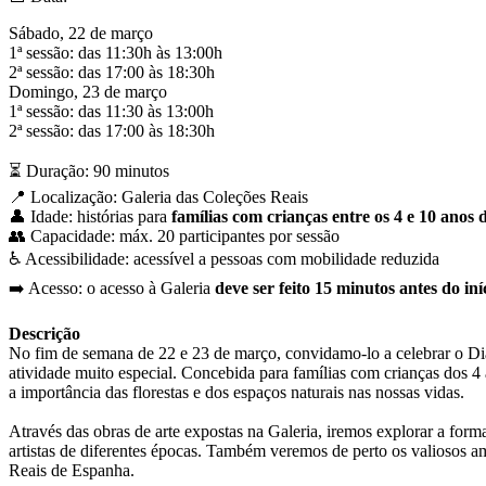
Sábado, 22 de março
1ª sessão: das 11:30h às 13:00h
2ª sessão: das 17:00 às 18:30h
Domingo, 23 de março
1ª sessão: das 11:30 às 13:00h
2ª sessão: das 17:00 às 18:30h
⏳ Duração: 90 minutos
📍 Localização: Galeria das Coleções Reais
👤 Idade: histórias para
famílias com crianças entre os 4 e 10 anos 
👥 Capacidade: máx. 20 participantes por sessão
♿️ Acessibilidade: acessível a pessoas com mobilidade reduzida
➡️ Acesso: o acesso à Galeria
deve ser feito 15 minutos antes do iní
Descrição
No fim de semana de 22 e 23 de março, convidamo-lo a celebrar o Di
atividade muito especial. Concebida para famílias com crianças dos 4 a
a importância das florestas e dos espaços naturais nas nossas vidas.
Através das obras de arte expostas na Galeria, iremos explorar a form
artistas de diferentes épocas. Também veremos de perto os valiosos am
Reais de Espanha.