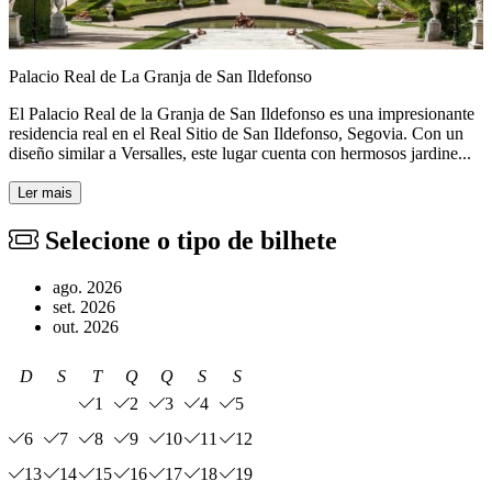
Palacio Real de La Granja de San Ildefonso
El Palacio Real de la Granja de San Ildefonso es una impresionante
residencia real en el Real Sitio de San Ildefonso, Segovia. Con un
diseño similar a Versalles, este lugar cuenta con hermosos jardine...
Ler mais
Selecione o tipo de bilhete
ago. 2026
set. 2026
out. 2026
D
S
T
Q
Q
S
S
1
2
3
4
5
6
7
8
9
10
11
12
13
14
15
16
17
18
19