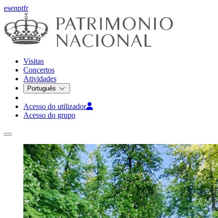
es
en
pt
fr
Visitas
Concertos
Atividades
Português
Acesso do utilizador
Acesso do grupo