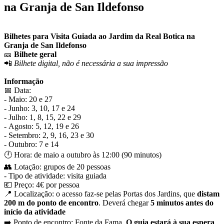
na Granja de San Ildefonso
Bilhetes para Visita Guiada ao Jardim da Real Botica na
Granja de San Ildefonso
🎫
Bilhete geral
📲
Bilhete digital, não é necessária a sua impressão
Informação
📅 Data:
- Maio: 20 e 27
- Junho: 3, 10, 17 e 24
- Julho: 1, 8, 15, 22 e 29
- Agosto: 5, 12, 19 e 26
- Setembro: 2, 9, 16, 23 e 30
- Outubro: 7 e 14
🕛 Hora: de maio a outubro às 12:00 (90 minutos)
👥 Lotação: grupos de 20 pessoas
- Tipo de atividade: visita guiada
💶 Preço: 4€ por pessoa
📍 Localização: o acesso faz-se pelas Portas dos Jardins, que
distam
200 m do ponto de encontro
. Deverá chegar
5 minutos antes do
início da atividade
➡️ Ponto de encontro: Fonte da Fama.
O guia estará à sua espera