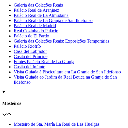
Galeria das Coleções Reais
Palácio Real de Aranjuez
Palácio Real de La Almudaina
Palácio Real de La Granja de San Ildefonso
Palácio Real de Madrid
Real Cozinha do Palácio
Palácio de El Pardo
Galeria das Coleções Reais: Exposições Temporárias
Palácio Riofrío
Casa del Labrador
Casita del Príncipe
Fontes Palácio Real de La Granja
Casita del Infante
Visita Guiada à Piscicultura em La Granja de San Ildefonso
Visita Guiada ao Jardim da Real Botica na Granja de San
Ildefonso
Mosteiros
Mosteiro de Sta. María La Real de Las Huelgas