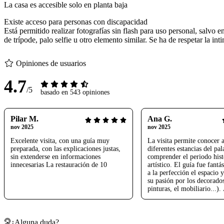
La casa es accesible solo en planta baja
Existe acceso para personas con discapacidad
Está permitido realizar fotografías sin flash para uso personal, salvo 
de trípode, palo selfie u otro elemento similar. Se ha de respetar la int
Opiniones de usuarios
4.7
/5
basado en 543 opiniones
Pilar M.
Ana G.
nov 2025
nov 2025
Excelente visita, con una guía muy
La visita permite conocer al
preparada, con las explicaciones justas,
diferentes estancias del pal
sin extenderse en informaciones
comprender el periodo hist
innecesarias La restauración de 10
artístico. El guía fue fantá
a la perfección el espacio 
su pasión por los decorados
pinturas, el mobiliario...)
tamaño del grupo y la dura
visita fueron óptimos. Sin
experiencia estupenda.
¿Alguna duda?