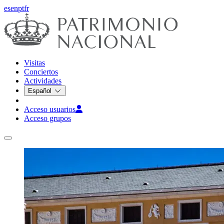
es
en
pt
fr
Visitas
Conciertos
Actividades
Español
Acceso usuarios
Acceso grupos