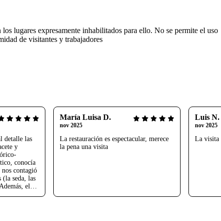
en los lugares expresamente inhabilitados para ello. No se permite el uso
imidad de visitantes y trabajadores
María Luisa D.
Luis N.
nov 2025
nov 2025
 detalle las
La restauración es espectacular, merece
La visita
acete y
la pena una visita
órico-
stico, conocía
y nos contagió
 (la seda, las
. Además, el
ción de la
 duda, fue una