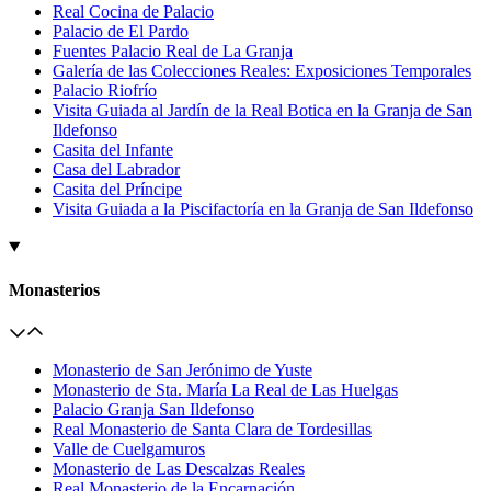
Real Cocina de Palacio
Palacio de El Pardo
Fuentes Palacio Real de La Granja
Galería de las Colecciones Reales: Exposiciones Temporales
Palacio Riofrío
Visita Guiada al Jardín de la Real Botica en la Granja de San
Ildefonso
Casita del Infante
Casa del Labrador
Casita del Príncipe
Visita Guiada a la Piscifactoría en la Granja de San Ildefonso
Monasterios
Monasterio de San Jerónimo de Yuste
Monasterio de Sta. María La Real de Las Huelgas
Palacio Granja San Ildefonso
Real Monasterio de Santa Clara de Tordesillas
Valle de Cuelgamuros
Monasterio de Las Descalzas Reales
Real Monasterio de la Encarnación