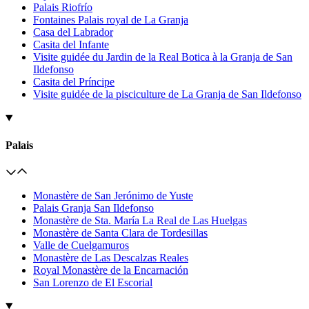
Palais Riofrío
Fontaines Palais royal de La Granja
Casa del Labrador
Casita del Infante
Visite guidée du Jardin de la Real Botica à la Granja de San
Ildefonso
Casita del Príncipe
Visite guidée de la pisciculture de La Granja de San Ildefonso
Palais
Monastère de San Jerónimo de Yuste
Palais Granja San Ildefonso
Monastère de Sta. María La Real de Las Huelgas
Monastère de Santa Clara de Tordesillas
Valle de Cuelgamuros
Monastère de Las Descalzas Reales
Royal Monastère de la Encarnación
San Lorenzo de El Escorial