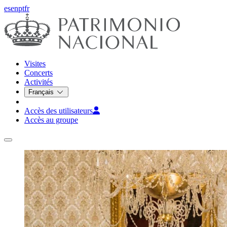
es
en
pt
fr
Visites
Concerts
Activités
Français
Accès des utilisateurs
Accès au groupe