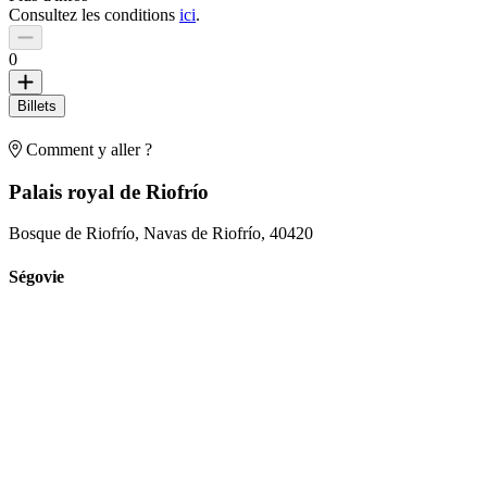
Consultez les conditions
ici
.
0
Billets
Comment y aller ?
Palais royal de Riofrío
Bosque de Riofrío, Navas de Riofrío, 40420
Ségovie