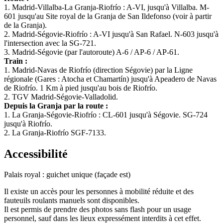
1. Madrid-Villalba-La Granja-Riofrío : A-VI, jusqu'à Villalba. M-
601 jusqu'au Site royal de la Granja de San Ildefonso (voir à partir
de la Granja).
2. Madrid-Ségovie-Riofrío : A-VI jusqu'à San Rafael. N-603 jusqu'à
l'intersection avec la SG-721.
3. Madrid-Ségovie (par l'autoroute) A-6 / AP-6 / AP-61.
Train :
1. Madrid-Navas de Riofrío (direction Ségovie) par la Ligne
régionale (Gares : Atocha et Chamartín) jusqu'à Apeadero de Navas
de Riofrío. 1 Km à pied jusqu'au bois de Riofrío.
2. TGV Madrid-Ségovie-Valladolid.
Depuis la Granja par la route :
1. La Granja-Ségovie-Riofrío : CL-601 jusqu'à Ségovie. SG-724
jusqu'à Riofrío.
2. La Granja-Riofrío SGF-7133.
Accessibilité
Palais royal : guichet unique (façade est)
Il existe un accès pour les personnes à mobilité réduite et des
fauteuils roulants manuels sont disponibles.
Il est permis de prendre des photos sans flash pour un usage
personnel, sauf dans les lieux expressément interdits à cet effet.