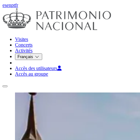
es
en
pt
fr
Visites
Concerts
Activités
Français
Accès des utilisateurs
Accès au groupe