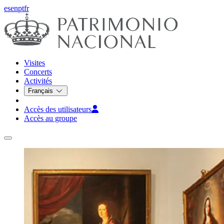
es
en
pt
fr
Visites
Concerts
Activités
Français
Accès des utilisateurs
Accès au groupe