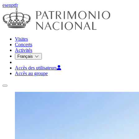
es
en
pt
fr
Visites
Concerts
Activités
Français
Accès des utilisateurs
Accès au groupe