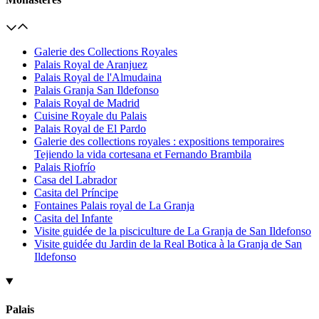
Galerie des Collections Royales
Palais Royal de Aranjuez
Palais Royal de l'Almudaina
Palais Granja San Ildefonso
Palais Royal de Madrid
Cuisine Royale du Palais
Palais Royal de El Pardo
Galerie des collections royales : expositions temporaires
Tejiendo la vida cortesana et Fernando Brambila
Palais Riofrío
Casa del Labrador
Casita del Príncipe
Fontaines Palais royal de La Granja
Casita del Infante
Visite guidée de la pisciculture de La Granja de San Ildefonso
Visite guidée du Jardin de la Real Botica à la Granja de San
Ildefonso
Palais