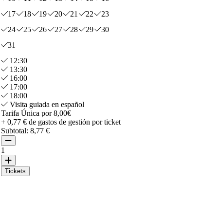
17
18
19
20
21
22
23
24
25
26
27
28
29
30
31
12:30
13:30
16:00
17:00
18:00
Visita guiada en español
Tarifa Única por 8,00€
+ 0,77 € de gastos de gestión por ticket
Subtotal:
8,77 €
1
Tickets