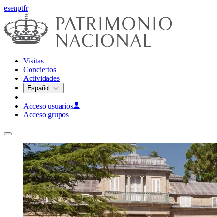
es
en
pt
fr
Visitas
Conciertos
Actividades
Español
Acceso usuarios
Acceso grupos