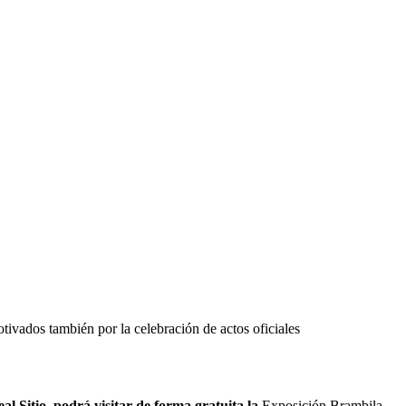
tivados también por la celebración de actos oficiales
l Sitio, podrá visitar de forma gratuita la
Exposición Brambila,