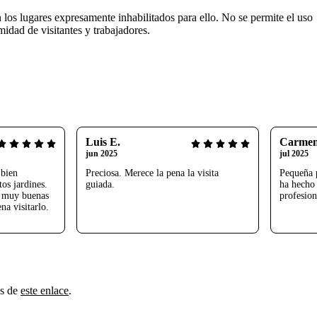
en los lugares expresamente inhabilitados para ello. No se permite el uso
imidad de visitantes y trabajadores.
Luis E.
Carmen
jun 2025
jul 2025
 bien
Preciosa. Merece la pena la visita
Pequeña 
os jardines.
guiada.
ha hecho 
 muy buenas
profesion
na visitarlo.
és de
este enlace
.