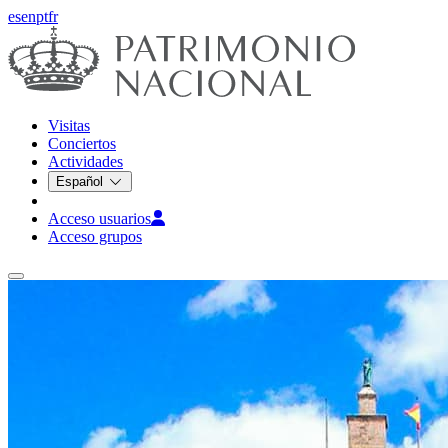
es
en
pt
fr
Visitas
Conciertos
Actividades
Español
Acceso usuarios
Acceso grupos