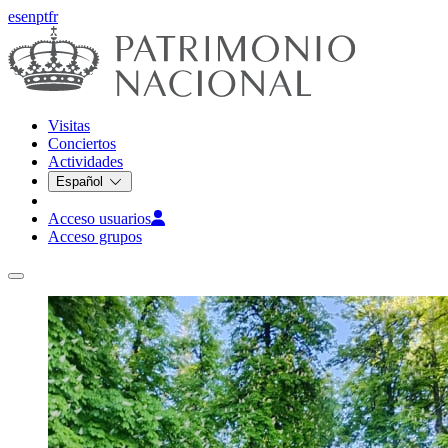
es
en
pt
fr
Visitas
Conciertos
Actividades
Español
Acceso usuarios
Acceso grupos