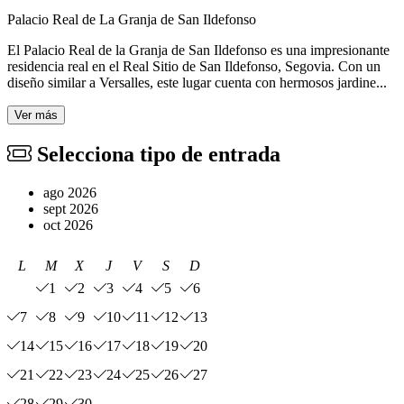
Palacio Real de La Granja de San Ildefonso
El Palacio Real de la Granja de San Ildefonso es una impresionante
residencia real en el Real Sitio de San Ildefonso, Segovia. Con un
diseño similar a Versalles, este lugar cuenta con hermosos jardine...
Ver más
Selecciona tipo de entrada
ago 2026
sept 2026
oct 2026
L
M
X
J
V
S
D
1
2
3
4
5
6
7
8
9
10
11
12
13
14
15
16
17
18
19
20
21
22
23
24
25
26
27
28
29
30