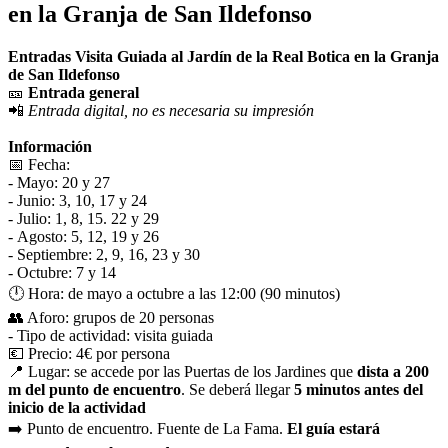
en la Granja de San Ildefonso
Entradas Visita Guiada al Jardín de la Real Botica en la Granja
de San Ildefonso
🎫
Entrada general
📲
Entrada digital, no es necesaria su impresión
Información
📅 Fecha:
- Mayo: 20 y 27
- Junio: 3, 10, 17 y 24
- Julio: 1, 8, 15. 22 y 29
- Agosto: 5, 12, 19 y 26
- Septiembre: 2, 9, 16, 23 y 30
- Octubre: 7 y 14
🕛 Hora: de mayo a octubre a las 12:00 (90 minutos)
👥 Aforo: grupos de 20 personas
- Tipo de actividad: visita guiada
💶 Precio: 4€ por persona
📍 Lugar: se accede por las Puertas de los Jardines que
dista a 200
m del punto de encuentro
. Se deberá llegar
5 minutos antes del
inicio de la actividad
➡️ Punto de encuentro. Fuente de La Fama.
El guía estará