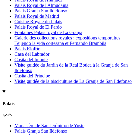
Palais Royal de l'Almudaina
Palais Granja San Ildefonso
Palais Royal de Madrid
Cuisine Royale du Palais
Palais Royal de El Pardo
Fontaines Palais royal de La Granja
Galerie des collections royales : expositions temporaires
Tejiendo la vida cortesana et Fernando Brambila
Palais Riofrío
Casa del Labrador
Casita del Infante
Visite guidée du Jardin de la Real Botica à la Granja de San
Ildefonso
Casita del Príncipe
Visite guidée de la pisciculture de La Granja de San Ildefonso
Palais
Monastère de San Jerónimo de Yuste
Palais Granja San Ildefonso