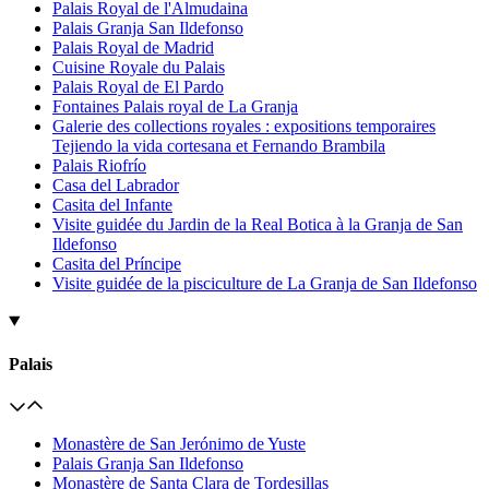
Palais Royal de l'Almudaina
Palais Granja San Ildefonso
Palais Royal de Madrid
Cuisine Royale du Palais
Palais Royal de El Pardo
Fontaines Palais royal de La Granja
Galerie des collections royales : expositions temporaires
Tejiendo la vida cortesana et Fernando Brambila
Palais Riofrío
Casa del Labrador
Casita del Infante
Visite guidée du Jardin de la Real Botica à la Granja de San
Ildefonso
Casita del Príncipe
Visite guidée de la pisciculture de La Granja de San Ildefonso
Palais
Monastère de San Jerónimo de Yuste
Palais Granja San Ildefonso
Monastère de Santa Clara de Tordesillas