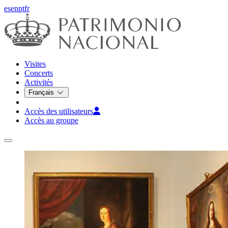
es
en
pt
fr
Visites
Concerts
Activités
Français
Accès des utilisateurs
Accès au groupe