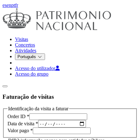
es
en
pt
fr
Visitas
Concertos
Atividades
Português
Acesso do utilizador
Acesso do grupo
Faturação de visitas
Identificação da visita a faturar
Order ID *
Data de visita *
Valor pago *