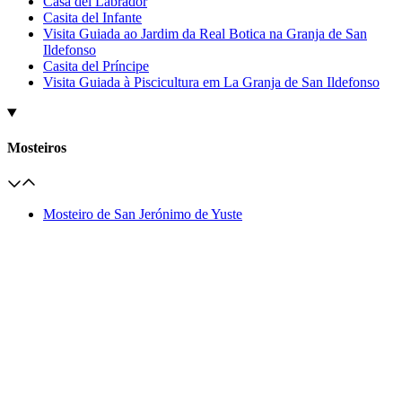
Casa del Labrador
Casita del Infante
Visita Guiada ao Jardim da Real Botica na Granja de San
Ildefonso
Casita del Príncipe
Visita Guiada à Piscicultura em La Granja de San Ildefonso
Mosteiros
Mosteiro de San Jerónimo de Yuste
Palácio Real de La Granja de San Ildefonso
Real Mosteiro de Santa Clara de Tordesillas
Mosteiro de Sta. María La Real de Las Huelgas
Valle de Cuelgamuros
Mosteiro de Las Descalzas Reales
Real Mosteiro de la Encarnación
San Lorenzo de El Escorial