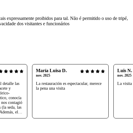
cais expressamente proibidos para tal. Não é permitido o uso de tripé,
vacidade dos visitantes e funcionários
María Luisa D.
Luis N.
nov. 2025
nov. 2025
 detalle las
La restauración es espectacular, merece
La visita
acete y
la pena una visita
órico-
stico, conocía
y nos contagió
 (la seda, las
. Además, el
ción de la
 duda, fue una