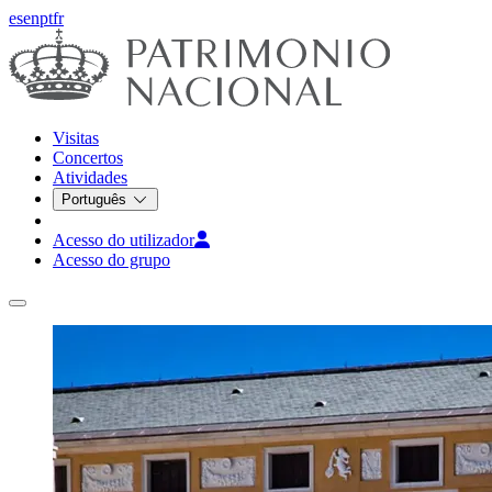
es
en
pt
fr
Visitas
Concertos
Atividades
Português
Acesso do utilizador
Acesso do grupo