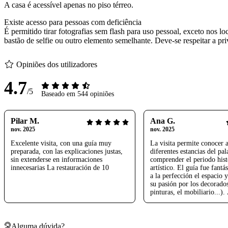
A casa é acessível apenas no piso térreo.
Existe acesso para pessoas com deficiência
É permitido tirar fotografias sem flash para uso pessoal, exceto nos lo
bastão de selfie ou outro elemento semelhante. Deve-se respeitar a pri
Opiniões dos utilizadores
4.7
/5
Baseado em 544 opiniões
Pilar M.
Ana G.
nov. 2025
nov. 2025
Excelente visita, con una guía muy
La visita permite conocer al
preparada, con las explicaciones justas,
diferentes estancias del pal
sin extenderse en informaciones
comprender el periodo hist
innecesarias La restauración de 10
artístico. El guía fue fantá
a la perfección el espacio 
su pasión por los decorados
pinturas, el mobiliario...)
tamaño del grupo y la dura
visita fueron óptimos. Sin
experiencia estupenda.
Alguma dúvida?