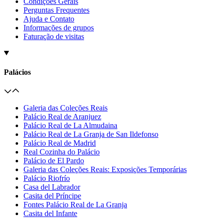
Condições Gerais
Perguntas Frequentes
Ajuda e Contato
Informações de grupos
Faturação de visitas
Palácios
Galeria das Coleções Reais
Palácio Real de Aranjuez
Palácio Real de La Almudaina
Palácio Real de La Granja de San Ildefonso
Palácio Real de Madrid
Real Cozinha do Palácio
Palácio de El Pardo
Galeria das Coleções Reais: Exposições Temporárias
Palácio Riofrío
Casa del Labrador
Casita del Príncipe
Fontes Palácio Real de La Granja
Casita del Infante