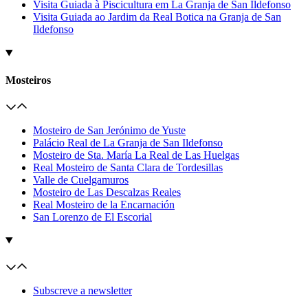
Visita Guiada à Piscicultura em La Granja de San Ildefonso
Visita Guiada ao Jardim da Real Botica na Granja de San
Ildefonso
Mosteiros
Mosteiro de San Jerónimo de Yuste
Palácio Real de La Granja de San Ildefonso
Mosteiro de Sta. María La Real de Las Huelgas
Real Mosteiro de Santa Clara de Tordesillas
Valle de Cuelgamuros
Mosteiro de Las Descalzas Reales
Real Mosteiro de la Encarnación
San Lorenzo de El Escorial
Subscreve a newsletter