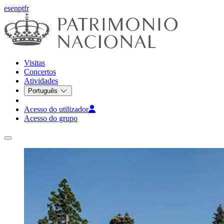
es
en
pt
fr
Visitas
Concertos
Atividades
Português
Acesso do utilizador
Acesso do grupo