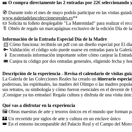
🎫 O compra directamente las 2 entradas por 22€ seleccionando ya
🧭 Durante todo el mes de mayo podrás participar en las visitas guiada
www.galeriadelascoleccionesreales.es
**
📜 Solicita tu folleto desplegable "La Maternidad" para realizar el re
🔖 Obtén de regalo un marcapáginas exclusivo de la edición Día de la
Información de la Entrada Especial Día de la Madre
📨 Cómo funciona: recibirás un pdf con un diseño especial por El dí
🔑 Validación: el código solo puede usarse en entradas para la Galerí
📱 Encontrarás información importante sobre cómo canjear la Entrad
🎟️ Canjea tu código por dos entradas generales, eligiendo fecha y ho
Descripción de la experiencia - Revisa el calendario de visitas gu
La Galería de las Colecciones Reales ha creado un
itinerario especi
poderosas, las espirituales, las madres del Olimpo o las madres popula
sus retratos, su simbología y cómo fueron esenciales en el devenir de
¡Consigue ya tus entradas! Regala cultura y disfruta de una visita ún
Qué vas a disfrutar en la experiencia
🖼️ Obras maestras de arte y tesoros únicos en el mundo que forman p
🏰 Un recorrido por siglos de arte y cultura en un enclave único
👑 En el entorno incomparable del Palacio Real y el Campo del Moro