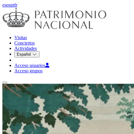
es
en
pt
fr
Visitas
Conciertos
Actividades
Español
Acceso usuarios
Acceso grupos