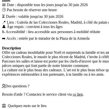
Infos
📅 Date : disponible tous les jours jusqu'au 30 juin 2026
🕒 Pas besoin de réserver une heure
⏳ Durée : valable jusqu'au 30 juin 2026
📍 Lieu : Galería de las Colecciones Reales, Madrid, à côté du palais 
👤 Âge requis : convient à tous les âges
♿️ Accessibilité : lieu accessible aux personnes à mobilité réduite
➡️ Accès : entrée par le mirador de la Plaza de la Armería
Description
Offre un cadeau inoubliable pour Noël et surprends ta famille et tes a
Colecciones Reales, le musée le plus récent de Madrid, t’invite à célébrer
Parcours les salles et laisse-toi porter par les chefs-d'œuvre que le musée
pièces uniques qui font partie de notre histoire commune.
La culture est le plus beau des cadeaux. L’art est le plus beau trésor qu
expériences mémorables à ton partenaire, à ta famille ou à tes amis.
Des questions ?
Besoin d'aide ? Contactez le service client via
ce lien
.
Quelques mots sur le lieu