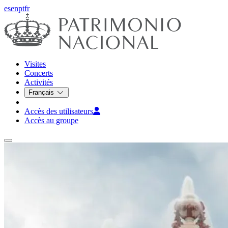
es
en
pt
fr
Visites
Concerts
Activités
Français
Accès des utilisateurs
Accès au groupe