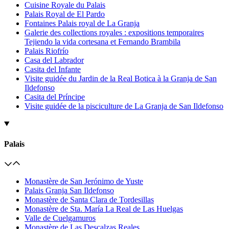
Cuisine Royale du Palais
Palais Royal de El Pardo
Fontaines Palais royal de La Granja
Galerie des collections royales : expositions temporaires
Tejiendo la vida cortesana et Fernando Brambila
Palais Riofrío
Casa del Labrador
Casita del Infante
Visite guidée du Jardin de la Real Botica à la Granja de San
Ildefonso
Casita del Príncipe
Visite guidée de la pisciculture de La Granja de San Ildefonso
Palais
Monastère de San Jerónimo de Yuste
Palais Granja San Ildefonso
Monastère de Santa Clara de Tordesillas
Monastère de Sta. María La Real de Las Huelgas
Valle de Cuelgamuros
Monastère de Las Descalzas Reales