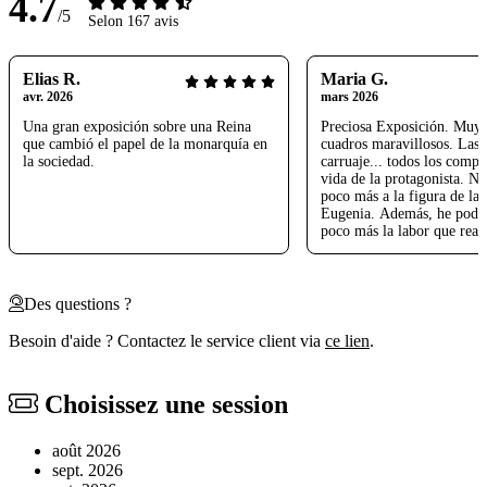
4.7
/5
Selon 167 avis
Elias R.
Maria G.
avr. 2026
mars 2026
Una gran exposición sobre una Reina
Preciosa Exposición. Muy 
que cambió el papel de la monarquía en
cuadros maravillosos. Las j
la sociedad.
carruaje... todos los compo
vida de la protagonista. No
poco más a la figura de la 
Eugenia. Además, he podi
poco más la labor que real
bisabuelo Rafael Gordon de
Un honor para nosotros. M
Nos ha encantado
Des questions ?
Besoin d'aide ? Contactez le service client via
ce lien
.
Choisissez une session
août 2026
sept. 2026