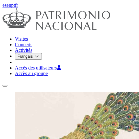
es
en
pt
fr
Visites
Concerts
Activités
Français
Accès des utilisateurs
Accès au groupe