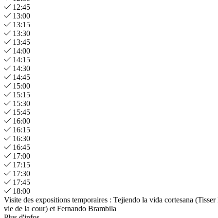
12:45
13:00
13:15
13:30
13:45
14:00
14:15
14:30
14:45
15:00
15:15
15:30
15:45
16:00
16:15
16:30
16:45
17:00
17:15
17:30
17:45
18:00
Visite des expositions temporaires : Tejiendo la vida cortesana (Tisser 
vie de la cour) et Fernando Brambila
Plus d'infos