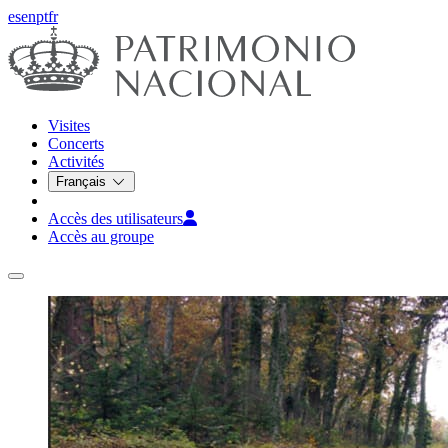
es
en
pt
fr
Visites
Concerts
Activités
Français
Accès des utilisateurs
Accès au groupe