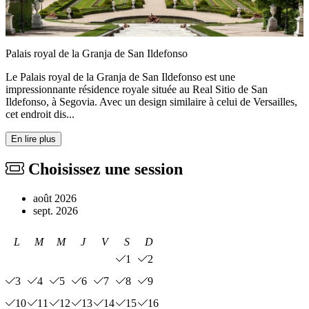
Palais royal de la Granja de San Ildefonso
Le Palais royal de la Granja de San Ildefonso est une
impressionnante résidence royale située au Real Sitio de San
Ildefonso, à Segovia. Avec un design similaire à celui de Versailles,
cet endroit dis...
En lire plus
Choisissez une session
août 2026
sept. 2026
L
M
M
J
V
S
D
1
2
3
4
5
6
7
8
9
10
11
12
13
14
15
16