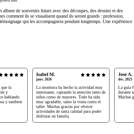
t un album de souvenirs futurs avec des découpes, des dessins et des
s comment ils se visualisent quand ils seront grands : profession,
leux témoignage qui les accompagnera pendant longtemps. Une expérience
Isabel M.
Jose A.
janv. 2026
déc. 2025
 que la
La monitora ha hecho la actividad muy
La guía H
ble y
interesante, captando la atención tanto de
durante t
os hablando
niños como de mayores. Todo ha sido
Muchas g
osa y tambien
muy agradable, tanto la visita como el
taller. Muchas gracias por ofrecer
actividades de tanta calidad para poder
disfrutar en familia.