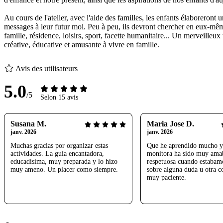
Au cours de l'atelier, avec l'aide des familles, les enfants élaboreron
messages à leur futur moi. Peu à peu, ils devront chercher en eux-même
famille, résidence, loisirs, sport, facette humanitaire... Un merveil
créative, éducative et amusante à vivre en famille.
Avis des utilisateurs
5.0
/5
Selon 15 avis
Susana M.
Maria Jose D.
janv. 2026
janv. 2026
Muchas gracias por organizar estas
Que he aprendido mucho y
actividades. La guía encantadora,
monitora ha sido muy ama
educadísima, muy preparada y lo hizo
respetuosa cuando estabam
muy ameno. Un placer como siempre.
sobre alguna duda u otra c
muy paciente.