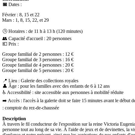
📅
Dates :
Février : 8, 15 et 22
Mars : 1, 8, 15, 22, et 29
🕒 Horaires : de 11 h à 13 h (120 minutes)
👥 Capacité d'accueil : 20 personnes
💶 Prix :
Groupe familial de 2 personnes : 12 €
Groupe familial de 3 personnes : 16 €
Groupe familial de 4 personnes : 20 €
Groupe familial de 5 personnes : 20 €
📍 Lieu : Galerie des collections royales
👤 Âge : pour les familles avec des enfants de 6 à 12 ans
♿️ Accessibilité : site accessible aux personnes à mobilité réduite
➡️ Accès : l'accès à la galerie doit se faire 15 minutes avant le début d
: comptoir du rez-de-chaussée
Description
À travers le fil conducteur de l'exposition sur la reine Victoria Eugeni
personne tout au long de sa vie. À l'aide de jeux et de devinettes, la v
d'enfance et notre présent, ainsi que les aspirations de nos enfants d'au