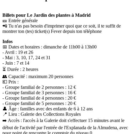
Billets pour Le Jardin des plantes à Madrid
🎫 Entrée générale
📲 Tu n'as pas besoin d'imprimer quoi que ce soit, il te suffit de
montrer ton (tes) ticket(s) Fever depuis ton téléphone
Infos
📅 Dates et horaires : dimanche de 11h00 à 13h00
- Avril : 19 et 26
- Mai : 3, 10, 17, 24 et 31
- Juin : 7 et 14
⏳ Durée : 2 heures
👥 Capacité : maximum 20 personnes
💶 Prix :
- Groupe familial de 2 personnes : 12 €
- Groupe familial de 3 personnes : 16 €
- Groupe familial de 4 personnes : 20 €
- Groupe familial de 5 personnes : 20 €
👤 Âge : familles avec des enfants de 6 à 12 ans
📍 Lieu : Galerie des Collections Royales
➡️ Accès : l'accès à la Galerie doit s'effectuer 15 minutes avant le
début de l'activité par l'entrée de l'Explanada de la Almudena, avec
pour point de rencontre le comptoir du niveau 0