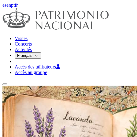
es
en
pt
fr
Visites
Concerts
Activités
Français
Accès des utilisateurs
Accès au groupe