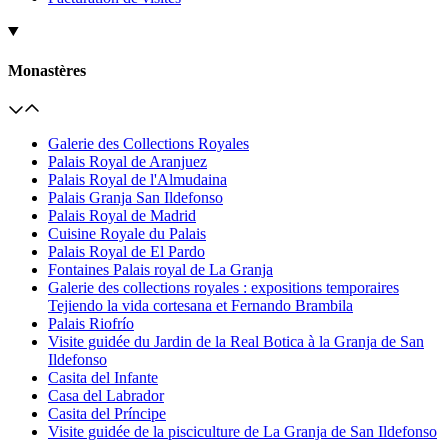
Monastères
Galerie des Collections Royales
Palais Royal de Aranjuez
Palais Royal de l'Almudaina
Palais Granja San Ildefonso
Palais Royal de Madrid
Cuisine Royale du Palais
Palais Royal de El Pardo
Fontaines Palais royal de La Granja
Galerie des collections royales : expositions temporaires
Tejiendo la vida cortesana et Fernando Brambila
Palais Riofrío
Visite guidée du Jardin de la Real Botica à la Granja de San
Ildefonso
Casita del Infante
Casa del Labrador
Casita del Príncipe
Visite guidée de la pisciculture de La Granja de San Ildefonso