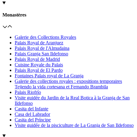
Monastères
Galerie des Collections Royales
Palais Royal de Aranjuez
Palais Royal de l'Almudaina
Palais Granja San Ildefonso
Palais Royal de Madrid
Cuisine Royale du Palais
Palais Royal de El Pardo
Fontaines Palais royal de La Granja
Galerie des collections royales : expositions temporaires
Tejiendo la vida cortesana et Fernando Brambila
Palais Riofrío
Visite guidée du Jardin de la Real Botica à la Granja de San
Ildefonso
Casita del Infante
Casa del Labrador
Casita del Príncipe
Visite guidée de la pisciculture de La Granja de San Ildefonso