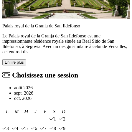
Palais royal de la Granja de San Ildefonso
Le Palais royal de la Granja de San Ildefonso est une
impressionnante résidence royale située au Real Sitio de San
Ildefonso, à Segovia. Avec un design similaire à celui de Versailles,
cet endroit dis...
En lire plus
Choisissez une session
août 2026
sept. 2026
oct. 2026
L
M
M
J
V
S
D
1
2
3
4
5
6
7
8
9