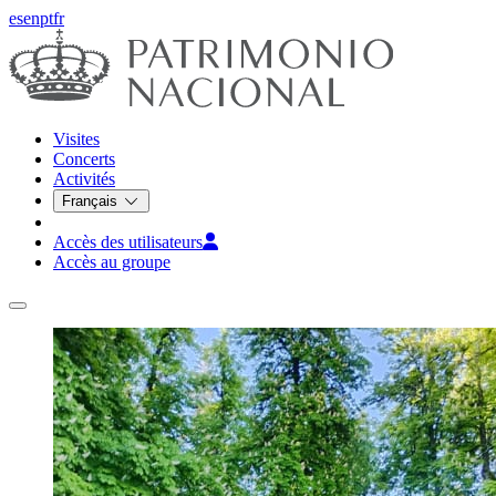
es
en
pt
fr
Visites
Concerts
Activités
Français
Accès des utilisateurs
Accès au groupe