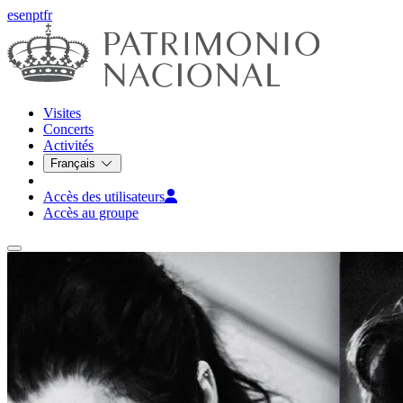
es
en
pt
fr
Visites
Concerts
Activités
Français
Accès des utilisateurs
Accès au groupe